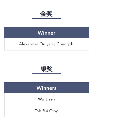
金奖
Winner
Alexander Ou yang Chengzhi
银奖
Winners
Wu Jiaen
Toh Rui Qing