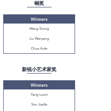
铜奖
Winners
Wang Sining
Liu Wanyang
Chua Aole
新锐小艺术家奖
Winners
Yang Luoni
Sim Jizelle