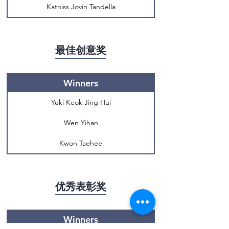
Katniss Jovin Tandella
最佳创意奖
Winners
Yuki Keok Jing Hui
Wen Yihan
Kwon Taehee
优秀表彰奖
Winners