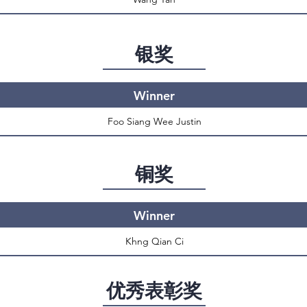
银奖
Winner
Foo Siang Wee Justin
铜奖
Winner
Khng Qian Ci
优秀表彰奖